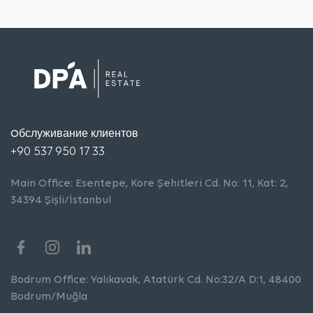
Oбслуживание клиентов
+90 537 950 17 33
Main Office: Esentepe, Kore Şehitleri Cd. No: 11, Kat: 2,
34394 Şişli/İstanbul
Bodrum Office: Yalıkavak, Atatürk Cd. No:32/A D:1, 48400
Bodrum/Muğla