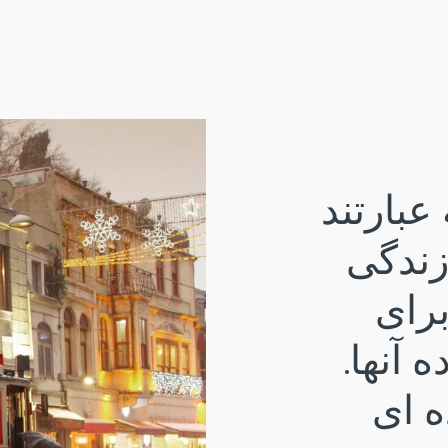
عبارتند
زندگی
رای
 آنها.
ه ای