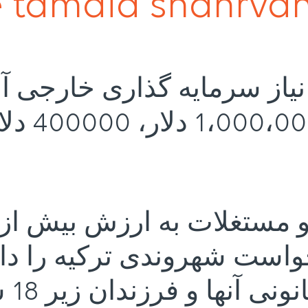
tamdid shahrvan
نیاز سرمایه گذاری خارجی آ
واست شهروندی ترکیه را دار
نها و فرزندان زیر 18 سال می شود