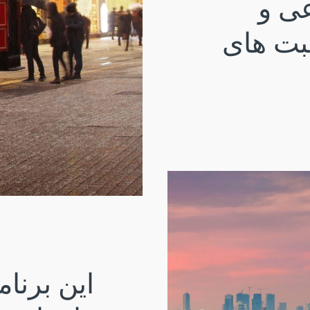
عی و
بت های
این برنام