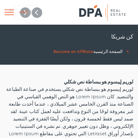
1
0
/
AR
كن شريكا
الصفحة الرئيسية
Become an Affiliate
لوريم إيبسوم هو ببساطة نص شكلي
لوريم إيبسوم هو ببساطة نص شكلي يستخدم في صناعة الطباعة
والتنضيد. كان Lorem Ipsum هو النص الوهمي القياسي في
الصناعة منذ القرن الخامس عشر الميلادي ، عندما أخذت طابعة
غير معروفة لوحًا من النوع وتدافعت عليه لعمل كتاب عينة. لقد
صمد ليس فقط لخمسة قرون ، ولكن أيضًا القفزة في التنضيد
الإلكتروني ، وظل دون تغيير جوهري. تم نشره في الستينيات
بإصدار أوراق Letraset التي تحتوي على مقاطع Lorem Ipsum